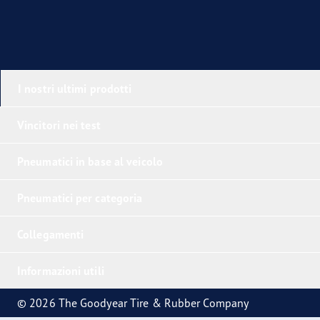
I nostri ultimi prodotti
Vincitori nei test
Pneumatici in base al veicolo
Pneumatici per categoria
Collegamenti
Informazioni utili
© 2026 The Goodyear Tire & Rubber Company