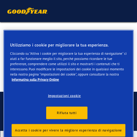
Pneumatici estivi per
Porsche Cayman
Utilizziamo i cookie per migliorare la tua esperienza.
Cliccando su "Attiva i cookie per migliorare la tua esperienza di navigazione" ci
aiuti a far funzionare meglio il sito, perché possiamo ricordare le tue
preferenze, comprendere come utilizzi il sito e mostrarti i contenuti che ti
interessano. Puoi modificare le impostazioni dei cookie in qualsiasi momento
nella nostra pagina "impostazioni dei cookie", oppure consultare la nostra
Informativa sulla Privacy Online
Impostazioni cookie
Contatti
Rifiuta tutti
Accetta i cookie per vivere la migliore esperienza di navigazione