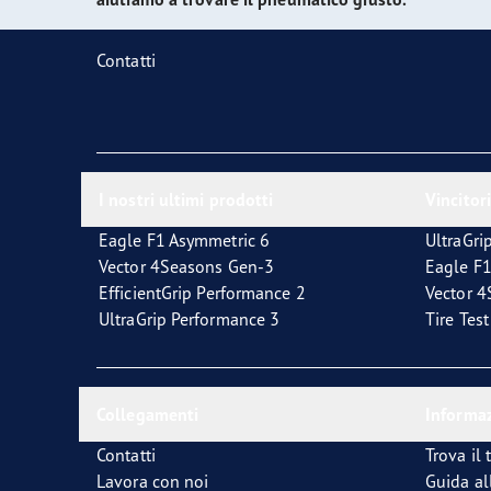
Manutenzione dei pneumatici
Quale pneumatico è adatto a lei?
Contatti
I nostri ultimi prodotti
Vincitori
Eagle F1 Asymmetric 6
UltraGri
Vector 4Seasons Gen-3
Eagle F1
EfficientGrip Performance 2
Vector 
UltraGrip Performance 3
Tire Tes
Collegamenti
Informaz
Contatti
Trova il 
Lavora con noi
Guida al