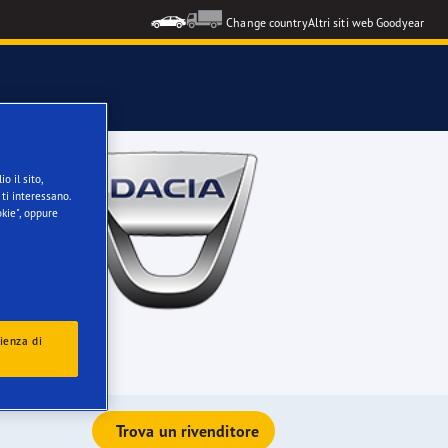
Change country
Altri siti web Goodyear
o il sito,
ti interessano.
kie", oppure
ienza di
Trova un rivenditore