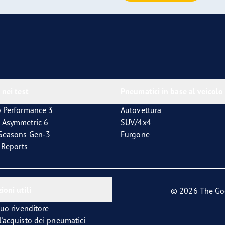
 nei test
Pneumatici in base al veicolo
p Performance 3
Autovettura
 Asymmetric 6
SUV/4x4
4Seasons Gen-3
Furgone
t Reports
ioni utili
© 2026 The Go
tuo rivenditore
l'acquisto dei pneumatici