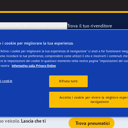
rmazioni
Perché scegliere Goodyear
Trova il tuo rivenditore
o i cookie per migliorare la tua esperienza.
oodyear sono la
razione e sostituzione dei pneumatici
year Blimp
"Attiva i cookie per migliorare la tua esperienza di navigazione" ci aiuti a far funzionare megli
mo ricordare le tue preferenze, comprendere come utilizzi il sito e mostrarti i contenuti che 
re le impostazioni dei cookie in qualsiasi momento nella nostra pagina "impostazioni dei coo
e per la tua Dacia
igli di Goodyear
year RACING
a nostra
Informativa sulla Privacy Online
i cookie
matico di scorta
matici Goodyear Eagle
Rifiuta tutti
el corso di numerosi test indipendenti; attualmente offriamo la
cato classificata con "A" dall'etichetta europea. I nostri
or parte dei modelli; su alcuni veicoli vengono forniti come
Accetta i cookie per vivere la migliore esper
navigazione
uo veicolo.
Lascia che ti
Trova pneumatici