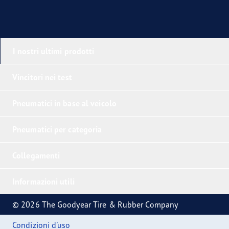
I nostri ultimi prodotti
Vincitori nei test
Pneumatici in base al veicolo
Pneumatici per categoria
Collegamenti
Informazioni utili
© 2026 The Goodyear Tire & Rubber Company
Condizioni d'uso