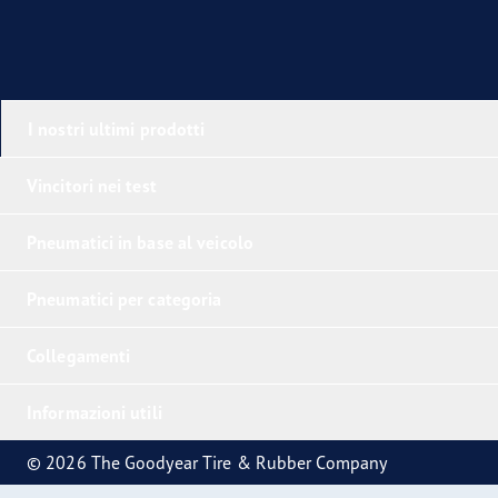
I nostri ultimi prodotti
Vincitori nei test
Pneumatici in base al veicolo
Pneumatici per categoria
Collegamenti
Informazioni utili
© 2026 The Goodyear Tire & Rubber Company