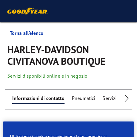
Torna all'elenco
HARLEY-DAVIDSON
CIVITANOVA BOUTIQUE
Servizi disponibili online e in negozio
Informazioni di contatto
Pneumatici
Servizi
Servizi
Utilizziamo i cookie per migliorare la tua esperienza.