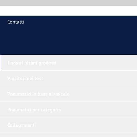
Contatti
I nostri ultimi prodotti
Vincitori nei test
Pneumatici in base al veicolo
Pneumatici per categoria
Collegamenti