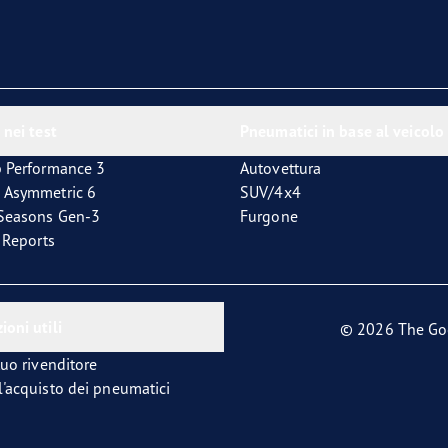
 nei test
Pneumatici in base al veicolo
p Performance 3
Autovettura
 Asymmetric 6
SUV/4x4
4Seasons Gen-3
Furgone
t Reports
ioni utili
© 2026 The Go
tuo rivenditore
l'acquisto dei pneumatici