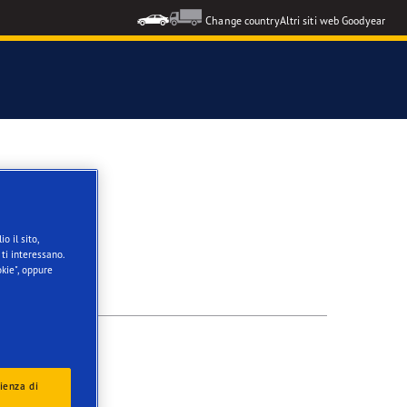
Change country
Altri siti web Goodyear
USA
o il sito,
ti interessano.
kie", oppure
ienza di