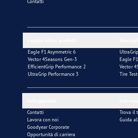
Contatti
I nostri ultimi prodotti
Vincitori
Eagle F1 Asymmetric 6
UltraGri
Vector 4Seasons Gen-3
Eagle F1
EfficientGrip Performance 2
Vector 
UltraGrip Performance 3
Tire Tes
Collegamenti
Informaz
Contatti
Trova il 
Lavora con noi
Guida al
Goodyear Corporate
Opportunità di carriera