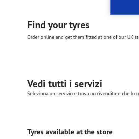
Manutenzione dei pneumatici
Quale pneumatico è adatto a lei?
Find your tyres
Order online and get them fitted at one of our UK st
Vedi tutti i servizi
Seleziona un servizio e trova un rivenditore che lo o
Tyres available at the store