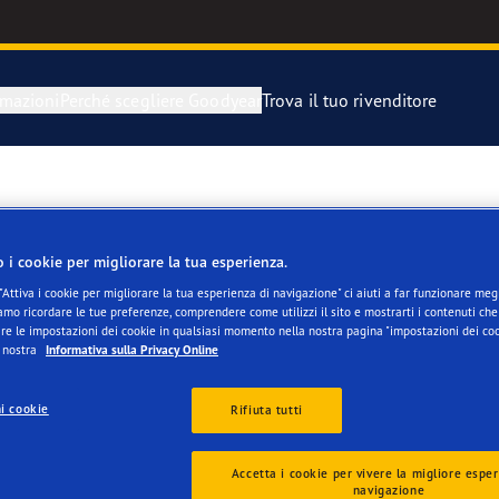
rmazioni
Perché scegliere Goodyear
Trova il tuo rivenditore
razione e sostituzione dei pneumatici
year Blimp
' COOPERATIVA RAVAN
igli di Goodyear
year RACING
o i cookie per migliorare la tua esperienza.
"Attiva i cookie per migliorare la tua esperienza di navigazione" ci aiuti a far funzionare megli
mo ricordare le tue preferenze, comprendere come utilizzi il sito e mostrarti i contenuti che 
matico di scorta
matici Goodyear Eagle
re le impostazioni dei cookie in qualsiasi momento nella nostra pagina "impostazioni dei coo
a nostra
Informativa sulla Privacy Online
i cookie
Rifiuta tutti
Accetta i cookie per vivere la migliore esper
navigazione