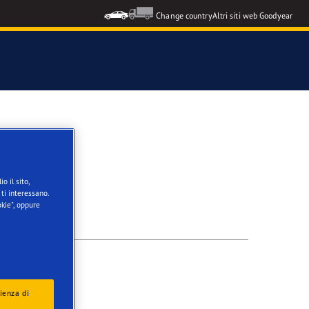
Change country
Altri siti web Goodyear
o il sito,
ti interessano.
kie", oppure
ienza di