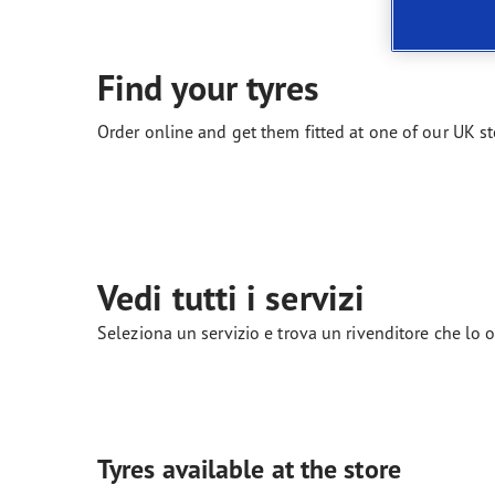
Manutenzione dei pneumatici
Quale pneumatico è adatto a lei?
Find your tyres
Order online and get them fitted at one of our UK st
Vedi tutti i servizi
Seleziona un servizio e trova un rivenditore che lo o
Tyres available at the store