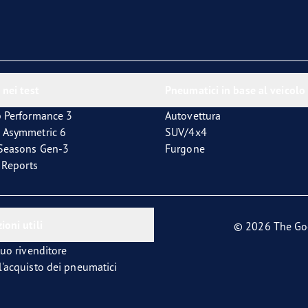
 nei test
Pneumatici in base al veicolo
p Performance 3
Autovettura
 Asymmetric 6
SUV/4x4
4Seasons Gen-3
Furgone
t Reports
ioni utili
© 2026 The Go
tuo rivenditore
l'acquisto dei pneumatici