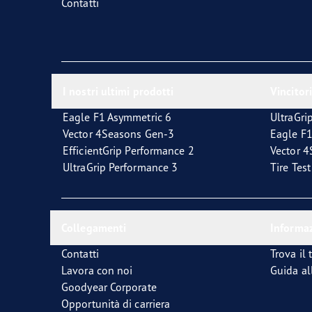
Contatti
I nostri ultimi prodotti
Vincitori
Eagle F1 Asymmetric 6
UltraGri
Vector 4Seasons Gen-3
Eagle F1
EfficientGrip Performance 2
Vector 
UltraGrip Performance 3
Tire Tes
Collegamenti
Informaz
Contatti
Trova il 
Lavora con noi
Guida al
Goodyear Corporate
Opportunità di carriera