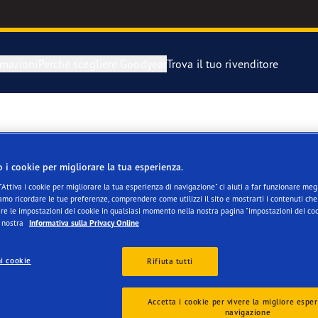
rmazioni
Perché scegliere Goodyear
Trova il tuo rivenditore
razione e sostituzione dei pneumatici
year Blimp
igli di Goodyear
year RACING
o i cookie per migliorare la tua esperienza.
"Attiva i cookie per migliorare la tua esperienza di navigazione" ci aiuti a far funzionare megli
mo ricordare le tue preferenze, comprendere come utilizzi il sito e mostrarti i contenuti che 
matico di scorta
matici Goodyear Eagle
re le impostazioni dei cookie in qualsiasi momento nella nostra pagina "impostazioni dei coo
a nostra
Informativa sulla Privacy Online
i cookie
Rifiuta tutti
Accetta i cookie per vivere la migliore esper
navigazione