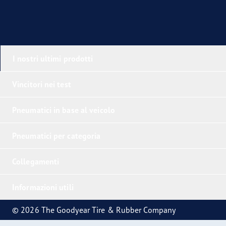
I nostri ultimi prodotti
Vincitori nei test
Pneumatici in base al veicolo
Pneumatici per categoria
Collegamenti
Informazioni utili
© 2026 The Goodyear Tire & Rubber Company