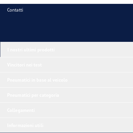
Contatti
I nostri ultimi prodotti
Vincitori nei test
Pneumatici in base al veicolo
Pneumatici per categoria
Collegamenti
Informazioni utili