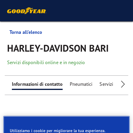
Torna all'elenco
HARLEY-DAVIDSON BARI
Servizi disponibili online e in negozio
Informazioni di contatto
Pneumatici
Servizi
Servizi
Find your tyres
Utilizziamo i cookie per migliorare la tua esperienza.