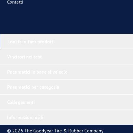
Contatti
I nostri ultimi prodotti
Vincitori nei test
Pneumatici in base al veicolo
Pneumatici per categoria
Collegamenti
Informazioni utili
© 2026 The Goodyear Tire & Rubber Company