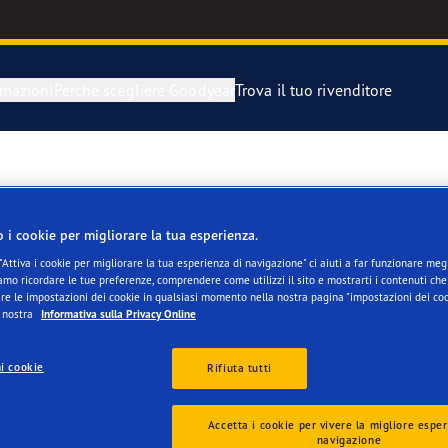
rmazioni
Perché scegliere Goodyear
Trova il tuo rivenditore
razione e sostituzione dei pneumatici
year Blimp
SI SNC DI EZIO BASSI
igli di Goodyear
year RACING
o i cookie per migliorare la tua esperienza.
"Attiva i cookie per migliorare la tua esperienza di navigazione" ci aiuti a far funzionare megli
mo ricordare le tue preferenze, comprendere come utilizzi il sito e mostrarti i contenuti che 
matico di scorta
matici Goodyear Eagle
re le impostazioni dei cookie in qualsiasi momento nella nostra pagina "impostazioni dei coo
a nostra
Informativa sulla Privacy Online
i cookie
Rifiuta tutti
Accetta i cookie per vivere la migliore esper
navigazione