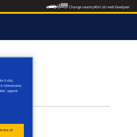
Change country
Altri siti web Goodyear
 & C.
o il sito,
ti interessano.
kie", oppure
ienza di