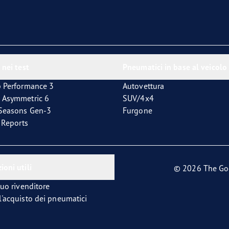
 nei test
Pneumatici in base al veicolo
p Performance 3
Autovettura
 Asymmetric 6
SUV/4x4
4Seasons Gen-3
Furgone
t Reports
ioni utili
© 2026 The Go
tuo rivenditore
l'acquisto dei pneumatici