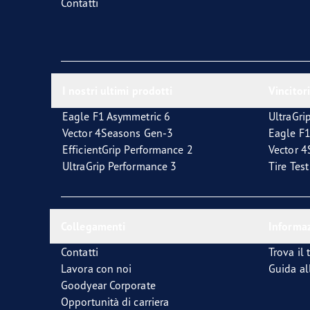
Contatti
I nostri ultimi prodotti
Vincitori
Eagle F1 Asymmetric 6
UltraGri
Vector 4Seasons Gen-3
Eagle F1
EfficientGrip Performance 2
Vector 
UltraGrip Performance 3
Tire Tes
Collegamenti
Informaz
Contatti
Trova il 
Lavora con noi
Guida al
Goodyear Corporate
Opportunità di carriera