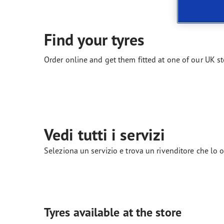
Manutenzione dei pneumatici
Quale pneumatico è adatto a lei?
Find your tyres
Order online and get them fitted at one of our UK st
Vedi tutti i servizi
Seleziona un servizio e trova un rivenditore che lo o
Tyres available at the store