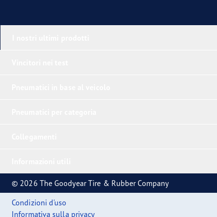
I nostri ultimi prodotti
Vincitori nei test
Pneumatici in base al veicolo
Pneumatici per categoria
Collegamenti
Informazioni utili
© 2026 The Goodyear Tire & Rubber Company
Condizioni d'uso
Informativa sulla privacy