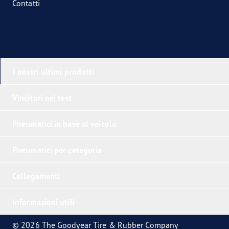
Contatti
I nostri ultimi prodotti
Vincitori nei test
Pneumatici in base al veicolo
Pneumatici per categoria
Collegamenti
Informazioni utili
© 2026 The Goodyear Tire & Rubber Company