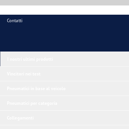
Contatti
I nostri ultimi prodotti
Vincitori nei test
Pneumatici in base al veicolo
Pneumatici per categoria
Collegamenti