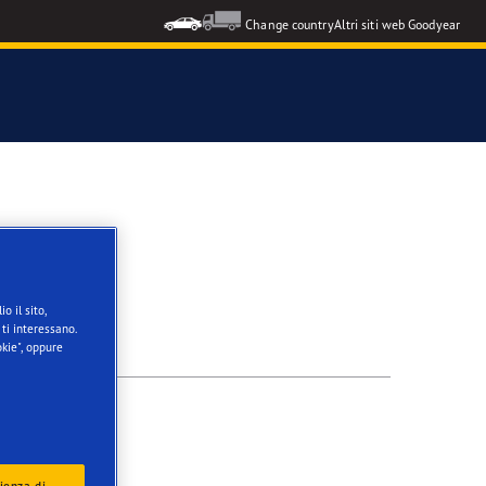
Change country
Altri siti web Goodyear
o il sito,
ti interessano.
kie", oppure