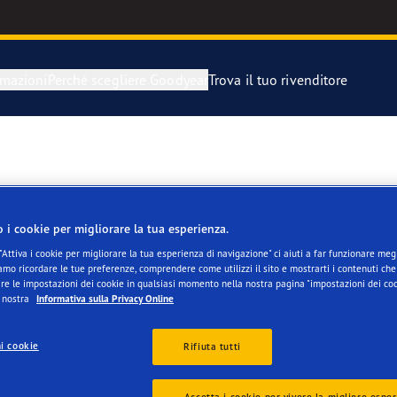
rmazioni
Perché scegliere Goodyear
Trova il tuo rivenditore
razione e sostituzione dei pneumatici
year Blimp
igli di Goodyear
year RACING
o i cookie per migliorare la tua esperienza.
matico di scorta
matici Goodyear Eagle
"Attiva i cookie per migliorare la tua esperienza di navigazione" ci aiuti a far funzionare megli
mo ricordare le tue preferenze, comprendere come utilizzi il sito e mostrarti i contenuti che 
re le impostazioni dei cookie in qualsiasi momento nella nostra pagina "impostazioni dei coo
a nostra
Informativa sulla Privacy Online
Servizi per i clienti
i cookie
Rifiuta tutti