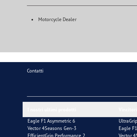
Motorcycle Dealer
Contatti
I nostri ultimi prodotti
Vincitori
Eagle F1 Asymmetric 6
UltraGri
Vector 4Seasons Gen-3
Eagle F1
EfficientGrip Performance 2
Vector 