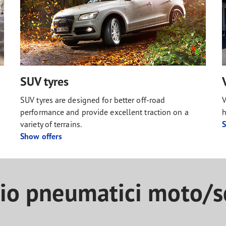
SUV tyres
SUV tyres are designed for better off-road
V
performance and provide excellent traction on a
h
variety of terrains.
S
Show offers
zio pneumatici moto/s