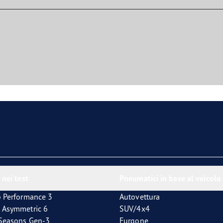
 nei test
Pneumatici in base al veicolo
p Performance 3
Autovettura
 Asymmetric 6
SUV/4x4
4Seasons Gen-3
Furgone