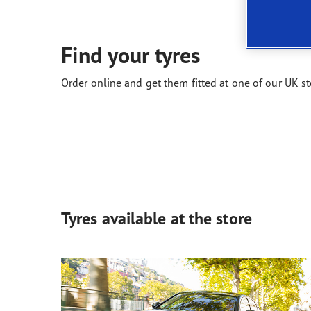
Manutenzione dei pneumatici
Quale pneumatico è adatto a lei?
Find your tyres
Order online and get them fitted at one of our UK st
Tyres available at the store