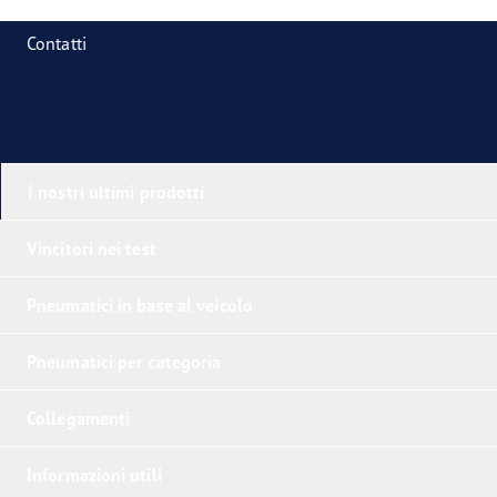
Contatti
I nostri ultimi prodotti
Vincitori nei test
Pneumatici in base al veicolo
Pneumatici per categoria
Collegamenti
Informazioni utili