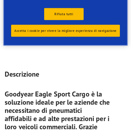
commerciali. Grazie all’eccezionale capacità di carico,
alla durevolezza e alle caratteristiche di sicurezza,
questo pneumatico soddisfa le esigenze dei
Rifiuta tutti
trasporti e della logistica moderni.
Accetta i cookie per vivere la migliore esperienza di navigazione
EV-Ready
Descrizione
Goodyear Eagle Sport Cargo è la
soluzione ideale per le aziende che
necessitano di pneumatici
affidabili e ad alte prestazioni per i
loro veicoli commerciali. Grazie