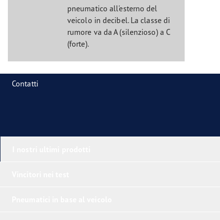
pneumatico all'esterno del
veicolo in decibel. La classe di
rumore va da A (silenzioso) a C
(forte).
Contatti
I nostri ultimi prodotti
Vincitori nei test
Pneumatici in base al veicolo