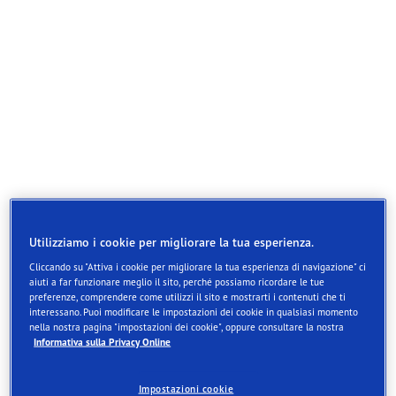
Utilizziamo i cookie per migliorare la tua esperienza.
Cliccando su "Attiva i cookie per migliorare la tua esperienza di navigazione" ci
aiuti a far funzionare meglio il sito, perché possiamo ricordare le tue
preferenze, comprendere come utilizzi il sito e mostrarti i contenuti che ti
interessano. Puoi modificare le impostazioni dei cookie in qualsiasi momento
nella nostra pagina "impostazioni dei cookie", oppure consultare la nostra
Goodyear Eagle Sport Cargo è la soluzione ideale
Informativa sulla Privacy Online
per le aziende che necessitano di pneumatici
affidabili e ad alte prestazioni per i loro veicoli
Impostazioni cookie