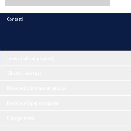
Contatti
I nostri ultimi prodotti
Vincitori nei test
Pneumatici in base al veicolo
Pneumatici per categoria
Collegamenti