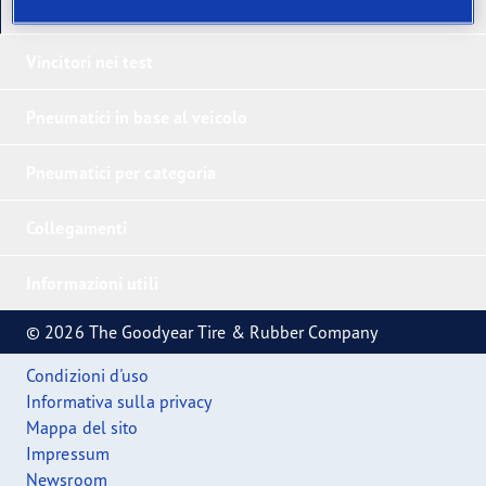
I nostri ultimi prodotti
Vincitori nei test
Pneumatici in base al veicolo
Pneumatici per categoria
Collegamenti
Informazioni utili
© 2026 The Goodyear Tire & Rubber Company
Condizioni d'uso
Informativa sulla privacy
Mappa del sito
Impressum
Newsroom