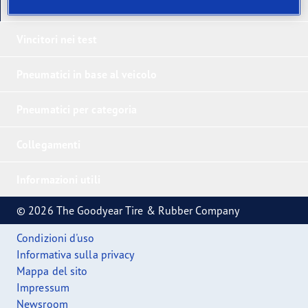
I nostri ultimi prodotti
Vincitori nei test
Pneumatici in base al veicolo
Pneumatici per categoria
Collegamenti
Informazioni utili
© 2026 The Goodyear Tire & Rubber Company
Condizioni d'uso
Informativa sulla privacy
Mappa del sito
Impressum
Newsroom