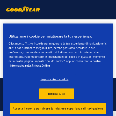
Pneumatici estivi per
Utilizziamo i cookie per migliorare la tua esperienza.
Porsche Boxster
Cliccando su "Attiva i cookie per migliorare la tua esperienza di navigazione" ci
aiuti a far funzionare meglio il sito, perché possiamo ricordare le tue
preferenze, comprendere come utilizzi il sito e mostrarti i contenuti che ti
interessano. Puoi modificare le impostazioni dei cookie in qualsiasi momento
nella nostra pagina "impostazioni dei cookie", oppure consultare la nostra
Informativa sulla Privacy Online
Impostazioni cookie
Contatti
Rifiuta tutti
Accetta i cookie per vivere la migliore esperienza di navigazione