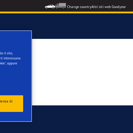
Change country
Altri siti web Goodyear
o il sito,
ti interessano.
kie", oppure
ienza di