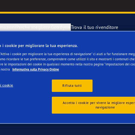
rmazioni
Perché scegliere Goodyear
Trova il tuo rivenditore
o i cookie per migliorare la tua esperienza.
ercedes Vito
razione di un pneumatici sgonfio
year Blimp
"Attiva i cookie per migliorare la tua esperienza di navigazione" ci aiuti a far funzionare megli
mo ricordare le tue preferenze, comprendere come utilizzi il sito e mostrarti i contenuti che 
re le impostazioni dei cookie in qualsiasi momento nella nostra pagina "impostazioni dei coo
 di scorta
year RACING
a nostra
Informativa sulla Privacy Online
i cookie
Rifiuta tutti
Accetta i cookie per vivere la migliore esper
navigazione