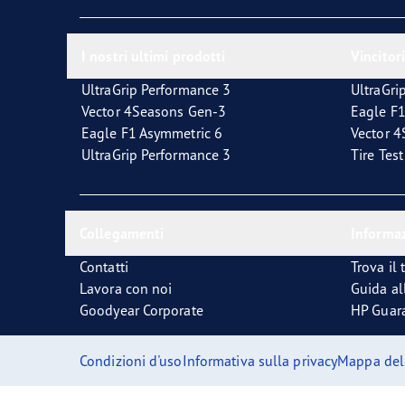
La corretta manutenzione dei pneumatici
Quale pneumatico è adatto a lei?
I nostri ultimi prodotti
Vincitori
UltraGrip Performance 3
UltraGri
Vector 4Seasons Gen-3
Eagle F1
Eagle F1 Asymmetric 6
Vector 
UltraGrip Performance 3
Tire Tes
Collegamenti
Informaz
Contatti
Trova il 
Lavora con noi
Guida al
Goodyear Corporate
HP Guar
Condizioni d'uso
Informativa sulla privacy
Mappa del 