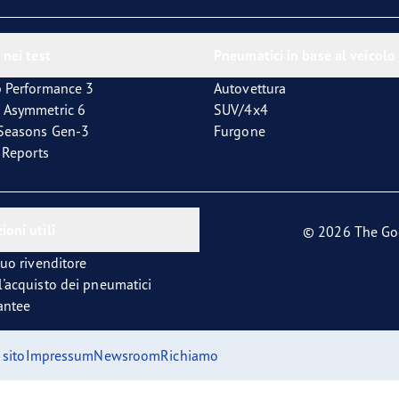
 nei test
Pneumatici in base al veicolo
p Performance 3
Autovettura
 Asymmetric 6
SUV/4x4
4Seasons Gen-3
Furgone
t Reports
ioni utili
© 2026 The Go
tuo rivenditore
l'acquisto dei pneumatici
antee
sito
Impressum
Newsroom
Richiamo