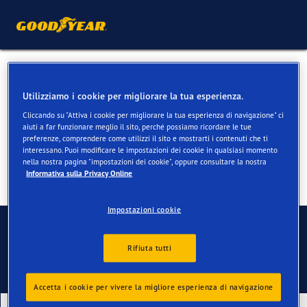
Pneumatici invernali per
Utilizziamo i cookie per migliorare la tua esperienza.
Land Rover Discovery
Cliccando su "Attiva i cookie per migliorare la tua esperienza di navigazione" ci
aiuti a far funzionare meglio il sito, perché possiamo ricordare le tue
preferenze, comprendere come utilizzi il sito e mostrarti i contenuti che ti
interessano. Puoi modificare le impostazioni dei cookie in qualsiasi momento
nella nostra pagina "impostazioni dei cookie", oppure consultare la nostra
Informativa sulla Privacy Online
Impostazioni cookie
Contatti
Rifiuta tutti
Accetta i cookie per vivere la migliore esperienza di navigazione