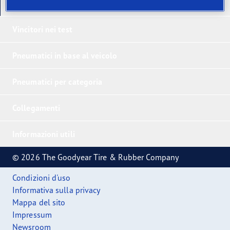
I nostri ultimi prodotti
Vincitori nei test
Pneumatici in base al veicolo
Pneumatici per categoria
Collegamenti
Informazioni utili
© 2026 The Goodyear Tire & Rubber Company
Condizioni d'uso
Informativa sulla privacy
Mappa del sito
Impressum
Newsroom