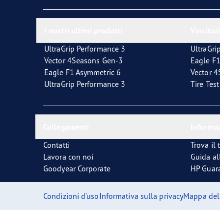
La corretta manutenzione dei pneumatici
Quale pneumatico è adatto a lei?
I nostri ultimi prodotti
Vincitori
UltraGrip Performance 3
UltraGri
Vector 4Seasons Gen-3
Eagle F1
Eagle F1 Asymmetric 6
Vector 
UltraGrip Performance 3
Tire Tes
Collegamenti
Informaz
Contatti
Trova il 
Lavora con noi
Guida al
Goodyear Corporate
HP Guar
Condizioni d'uso
Informativa sulla privacy
Mappa del 