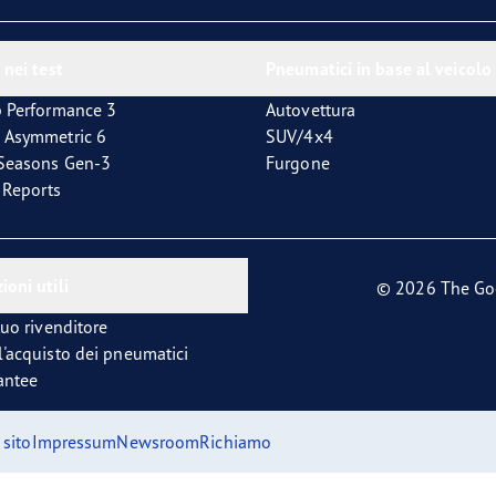
 nei test
Pneumatici in base al veicolo
p Performance 3
Autovettura
 Asymmetric 6
SUV/4x4
4Seasons Gen-3
Furgone
t Reports
ioni utili
© 2026 The Go
tuo rivenditore
l'acquisto dei pneumatici
antee
sito
Impressum
Newsroom
Richiamo