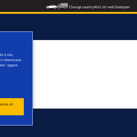
Change country
Altri siti web Goodyear
o il sito,
ti interessano.
kie", oppure
ienza di