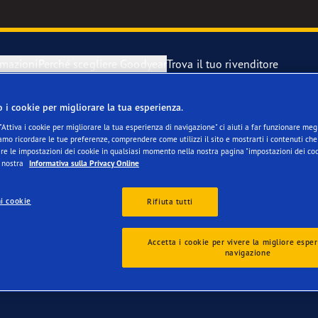
rmazioni
Perché scegliere Goodyear
Trova il tuo rivenditore
o i cookie per migliorare la tua esperienza.
 per Jaguar F-Type
razione di un pneumatici sgonfio
year Blimp
"Attiva i cookie per migliorare la tua esperienza di navigazione" ci aiuti a far funzionare megli
mo ricordare le tue preferenze, comprendere come utilizzi il sito e mostrarti i contenuti che 
re le impostazioni dei cookie in qualsiasi momento nella nostra pagina "impostazioni dei coo
 di scorta
year RACING
a nostra
Informativa sulla Privacy Online
i cookie
Rifiuta tutti
Accetta i cookie per vivere la migliore esper
navigazione