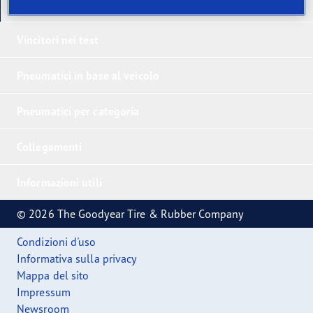
I nostri ultimi prodotti
Vincitori nei test
Pneumatici in base al veicolo
Pneumatici per categoria
Collegamenti
Informazioni utili
© 2026 The Goodyear Tire & Rubber Company
Condizioni d'uso
Informativa sulla privacy
Mappa del sito
Impressum
Newsroom