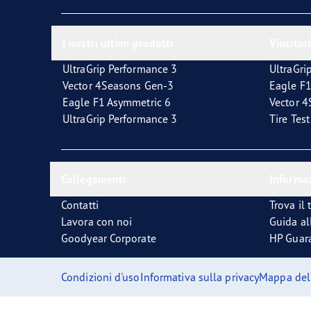
La corretta manutenzione dei pneumatici
Quale pneumatico è adatto a lei?
I nostri ultimi prodotti
Vincitori
UltraGrip Performance 3
UltraGri
Vector 4Seasons Gen-3
Eagle F1
Eagle F1 Asymmetric 6
Vector 
UltraGrip Performance 3
Tire Tes
Collegamenti
Informaz
Contatti
Trova il 
Lavora con noi
Guida al
Goodyear Corporate
HP Guar
Condizioni d'uso
Informativa sulla privacy
Mappa del 