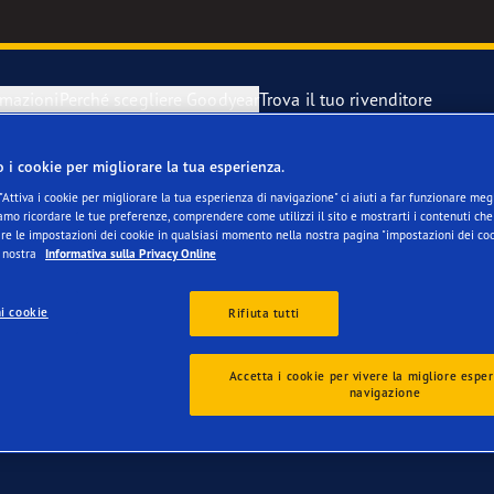
rmazioni
Perché scegliere Goodyear
Trova il tuo rivenditore
o i cookie per migliorare la tua esperienza.
 per Ford Focus
razione di un pneumatici sgonfio
year Blimp
"Attiva i cookie per migliorare la tua esperienza di navigazione" ci aiuti a far funzionare megli
mo ricordare le tue preferenze, comprendere come utilizzi il sito e mostrarti i contenuti che 
re le impostazioni dei cookie in qualsiasi momento nella nostra pagina "impostazioni dei coo
 di scorta
year RACING
a nostra
Informativa sulla Privacy Online
i cookie
Rifiuta tutti
Accetta i cookie per vivere la migliore esper
navigazione