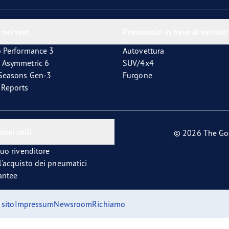
 nei test
Pneumatici in base al veicolo
p Performance 3
Autovettura
 Asymmetric 6
SUV/4x4
4Seasons Gen-3
Furgone
t Reports
ioni utili
© 2026 The Go
tuo rivenditore
l'acquisto dei pneumatici
antee
sito
Impressum
Newsroom
Richiamo