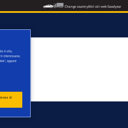
Change country
Altri siti web Goodyear
o il sito,
ti interessano.
kie", oppure
ienza di