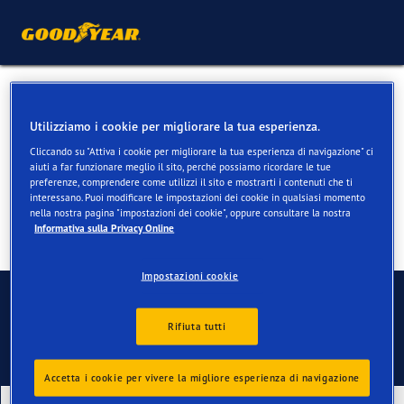
Pneumatici invernali per
Utilizziamo i cookie per migliorare la tua esperienza.
BMW X6 & X6 M
Cliccando su "Attiva i cookie per migliorare la tua esperienza di navigazione" ci
aiuti a far funzionare meglio il sito, perché possiamo ricordare le tue
preferenze, comprendere come utilizzi il sito e mostrarti i contenuti che ti
interessano. Puoi modificare le impostazioni dei cookie in qualsiasi momento
nella nostra pagina "impostazioni dei cookie", oppure consultare la nostra
Informativa sulla Privacy Online
Impostazioni cookie
Contatti
Rifiuta tutti
Accetta i cookie per vivere la migliore esperienza di navigazione