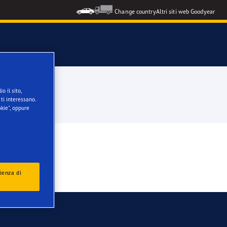
Change country
Altri siti web Goodyear
o il sito,
ti interessano.
kie", oppure
ienza di