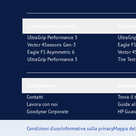
La corretta manutenzione dei pneumatici
Quale pneumatico è adatto a lei?
I nostri ultimi prodotti
Vincitori
UltraGrip Performance 3
UltraGri
Vector 4Seasons Gen-3
Eagle F1
Eagle F1 Asymmetric 6
Vector 
UltraGrip Performance 3
Tire Tes
Collegamenti
Informaz
Contatti
Trova il 
Lavora con noi
Guida al
Goodyear Corporate
HP Guar
Condizioni d'uso
Informativa sulla privacy
Mappa del 