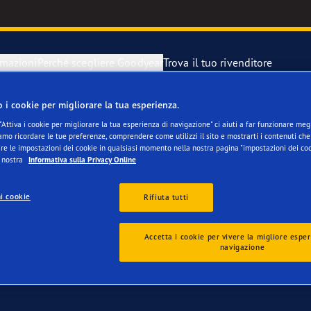
rmazioni
Perché scegliere Goodyear
Trova il tuo rivenditore
o i cookie per migliorare la tua esperienza.
razione di un pneumatici sgonfio
year Blimp
"Attiva i cookie per migliorare la tua esperienza di navigazione" ci aiuti a far funzionare megli
mo ricordare le tue preferenze, comprendere come utilizzi il sito e mostrarti i contenuti che 
re le impostazioni dei cookie in qualsiasi momento nella nostra pagina "impostazioni dei coo
 di scorta
year RACING
a nostra
Informativa sulla Privacy Online
i cookie
Rifiuta tutti
i 4 stagioni rispetto a qualsiasi altro brand testato
Accetta i cookie per vivere la migliore esper
navigazione