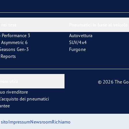
 nei test
Pneumatici in base al veicolo
p Performance 3
Autovettura
 Asymmetric 6
SUV/4x4
4Seasons Gen-3
Furgone
t Reports
ioni utili
© 2026 The Go
tuo rivenditore
l'acquisto dei pneumatici
antee
sito
Impressum
Newsroom
Richiamo