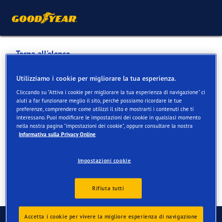
Torna all'elenco
Binelli Automobile AG
Utilizziamo i cookie per migliorare la tua esperienza.
Cliccando su "Attiva i cookie per migliorare la tua esperienza di navigazione" ci
aiuti a far funzionare meglio il sito, perché possiamo ricordare le tue
Servizi disponibili online e in negozio
preferenze, comprendere come utilizzi il sito e mostrarti i contenuti che ti
interessano. Puoi modificare le impostazioni dei cookie in qualsiasi momento
nella nostra pagina "impostazioni dei cookie", oppure consultare la nostra
Informativa sulla Privacy Online
Informazioni di contatto
Servizi
Recensioni
Impostazioni cookie
Rifiuta tutti
Contatti
Accetta i cookie per vivere la migliore esperienza di navigazione