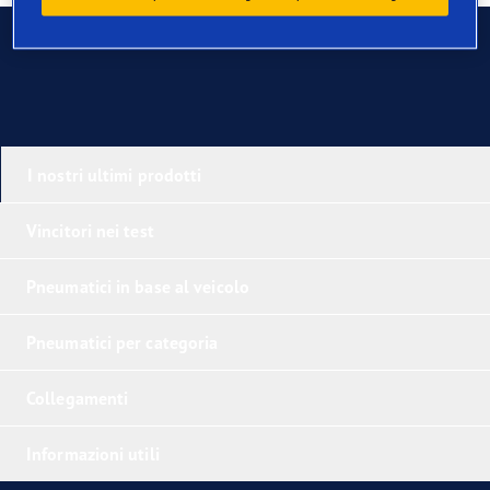
Contatti
I nostri ultimi prodotti
Vincitori nei test
Pneumatici in base al veicolo
Pneumatici per categoria
Collegamenti
Informazioni utili