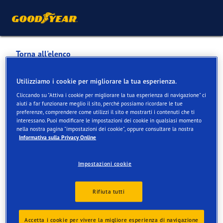
Torna all'elenco
SCHWAEGLI CHRISTOPH
Utilizziamo i cookie per migliorare la tua esperienza.
TOURING GARAGE
Cliccando su "Attiva i cookie per migliorare la tua esperienza di navigazione" ci
aiuti a far funzionare meglio il sito, perché possiamo ricordare le tue
preferenze, comprendere come utilizzi il sito e mostrarti i contenuti che ti
interessano. Puoi modificare le impostazioni dei cookie in qualsiasi momento
Servizi disponibili online e in negozio
nella nostra pagina "impostazioni dei cookie", oppure consultare la nostra
Informativa sulla Privacy Online
Informazioni di contatto
Servizi
Impostazioni cookie
Rifiuta tutti
Accetta i cookie per vivere la migliore esperienza di navigazione