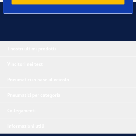
Contatti
I nostri ultimi prodotti
Vincitori nei test
Pneumatici in base al veicolo
Pneumatici per categoria
Collegamenti
Informazioni utili