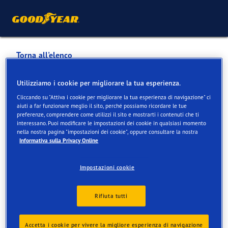
Torna all'elenco
CHALLENGE AUTOMOBILE
Utilizziamo i cookie per migliorare la tua esperienza.
SA
Cliccando su "Attiva i cookie per migliorare la tua esperienza di navigazione" ci
aiuti a far funzionare meglio il sito, perché possiamo ricordare le tue
preferenze, comprendere come utilizzi il sito e mostrarti i contenuti che ti
interessano. Puoi modificare le impostazioni dei cookie in qualsiasi momento
Servizi disponibili online e in negozio
nella nostra pagina "impostazioni dei cookie", oppure consultare la nostra
Informativa sulla Privacy Online
Informazioni di contatto
Servizi
Impostazioni cookie
Rifiuta tutti
Accetta i cookie per vivere la migliore esperienza di navigazione