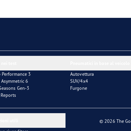
 nei test
Pneumatici in base al veicolo
p Performance 3
Autovettura
 Asymmetric 6
SUV/4x4
4Seasons Gen-3
Furgone
t Reports
ioni utili
© 2026 The Go