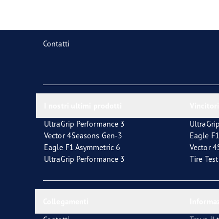
La corretta manutenzione dei pneumatici
Quale pneumatico è adatto a lei?
Contatti
I nostri ultimi prodotti
Vincitori
UltraGrip Performance 3
UltraGri
Vector 4Seasons Gen-3
Eagle F1
Eagle F1 Asymmetric 6
Vector 
UltraGrip Performance 3
Tire Tes
Collegamenti
Informaz