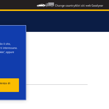
Change country
Altri siti web Goodyear
o il sito,
ti interessano.
kie", oppure
ienza di