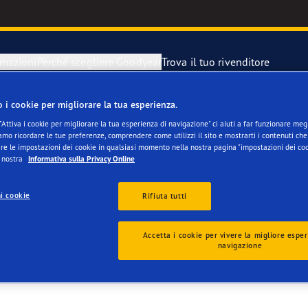
rmazioni
Perché scegliere Goodyear
Trova il tuo rivenditore
o i cookie per migliorare la tua esperienza.
razione di un pneumatici sgonfio
year Blimp
"Attiva i cookie per migliorare la tua esperienza di navigazione" ci aiuti a far funzionare megli
mo ricordare le tue preferenze, comprendere come utilizzi il sito e mostrarti i contenuti che 
re le impostazioni dei cookie in qualsiasi momento nella nostra pagina "impostazioni dei coo
 di scorta
year RACING
a nostra
Informativa sulla Privacy Online
i cookie
Rifiuta tutti
Accetta i cookie per vivere la migliore esper
navigazione