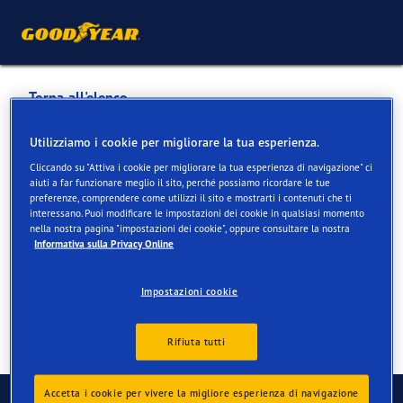
Torna all'elenco
Truck Center Valais AG
Utilizziamo i cookie per migliorare la tua esperienza.
Cliccando su "Attiva i cookie per migliorare la tua esperienza di navigazione" ci
aiuti a far funzionare meglio il sito, perché possiamo ricordare le tue
Servizi disponibili online e in negozio
preferenze, comprendere come utilizzi il sito e mostrarti i contenuti che ti
interessano. Puoi modificare le impostazioni dei cookie in qualsiasi momento
nella nostra pagina "impostazioni dei cookie", oppure consultare la nostra
Informativa sulla Privacy Online
Informazioni di contatto
Servizi
Recensioni
Impostazioni cookie
Rifiuta tutti
Contatti
Accetta i cookie per vivere la migliore esperienza di navigazione