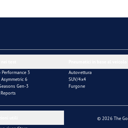
 nei test
Pneumatici in base al veicolo
p Performance 3
Autovettura
 Asymmetric 6
SUV/4x4
4Seasons Gen-3
Furgone
t Reports
ioni utili
© 2026 The Go