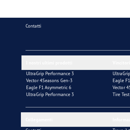
La corretta manutenzione dei pneumatici
Quale pneumatico è adatto a lei?
Contatti
I nostri ultimi prodotti
Vincitori
UltraGrip Performance 3
UltraGri
Vector 4Seasons Gen-3
Eagle F1
Eagle F1 Asymmetric 6
Vector 
UltraGrip Performance 3
Tire Tes
Collegamenti
Informaz