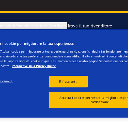
rmazioni
Perché scegliere Goodyear
Trova il tuo rivenditore
o i cookie per migliorare la tua esperienza.
razione di un pneumatici sgonfio
year Blimp
"Attiva i cookie per migliorare la tua esperienza di navigazione" ci aiuti a far funzionare megli
mo ricordare le tue preferenze, comprendere come utilizzi il sito e mostrarti i contenuti che 
 & Auto Service Ag
re le impostazioni dei cookie in qualsiasi momento nella nostra pagina "impostazioni dei coo
 di scorta
year RACING
a nostra
Informativa sulla Privacy Online
i cookie
Rifiuta tutti
Accetta i cookie per vivere la migliore esper
navigazione