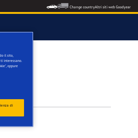
Change country
Altri siti web Goodyear
o il sito,
ti interessano.
kie", oppure
ienza di