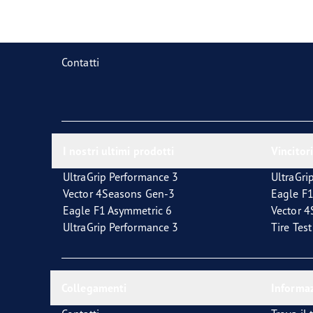
La corretta manutenzione dei pneumatici
Quale pneumatico è adatto a lei?
Contatti
I nostri ultimi prodotti
Vincitori
UltraGrip Performance 3
UltraGri
Vector 4Seasons Gen-3
Eagle F1
Eagle F1 Asymmetric 6
Vector 
UltraGrip Performance 3
Tire Tes
Collegamenti
Informaz