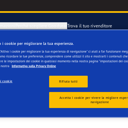
rmazioni
Perché scegliere Goodyear
Trova il tuo rivenditore
o i cookie per migliorare la tua esperienza.
razione di un pneumatici sgonfio
year Blimp
"Attiva i cookie per migliorare la tua esperienza di navigazione" ci aiuti a far funzionare megli
mo ricordare le tue preferenze, comprendere come utilizzi il sito e mostrarti i contenuti che 
IEDERLASSUNG KRIE
re le impostazioni dei cookie in qualsiasi momento nella nostra pagina "impostazioni dei coo
 di scorta
year RACING
a nostra
Informativa sulla Privacy Online
i cookie
Rifiuta tutti
Accetta i cookie per vivere la migliore esper
navigazione