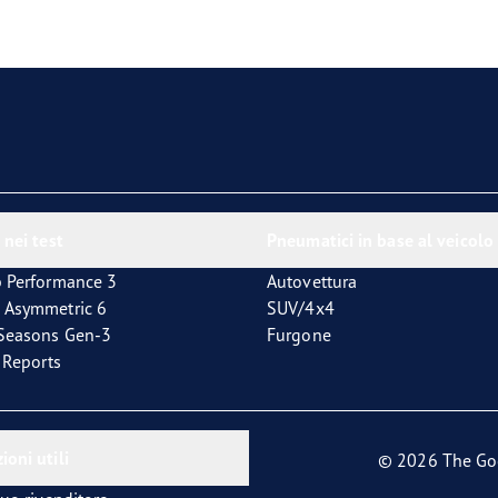
 nei test
Pneumatici in base al veicolo
p Performance 3
Autovettura
 Asymmetric 6
SUV/4x4
4Seasons Gen-3
Furgone
t Reports
ioni utili
© 2026 The Go