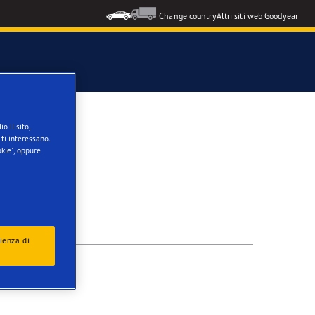
Change country
Altri siti web Goodyear
o il sito,
ti interessano.
NS
kie", oppure
ienza di