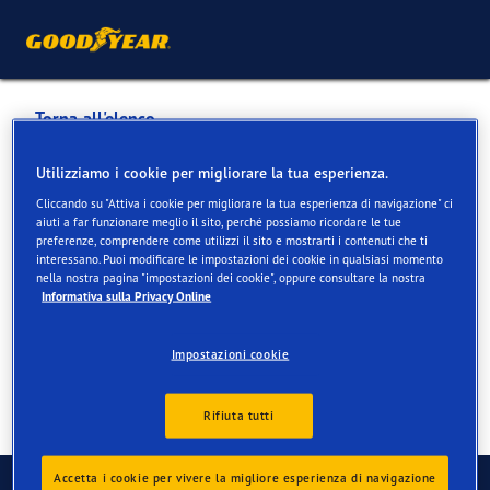
Torna all'elenco
ALCARDIS AUTOMOBILE AG
Utilizziamo i cookie per migliorare la tua esperienza.
Cliccando su "Attiva i cookie per migliorare la tua esperienza di navigazione" ci
aiuti a far funzionare meglio il sito, perché possiamo ricordare le tue
Servizi disponibili online e in negozio
preferenze, comprendere come utilizzi il sito e mostrarti i contenuti che ti
interessano. Puoi modificare le impostazioni dei cookie in qualsiasi momento
nella nostra pagina "impostazioni dei cookie", oppure consultare la nostra
Informativa sulla Privacy Online
Informazioni di contatto
Servizi
Impostazioni cookie
Rifiuta tutti
Contatti
Accetta i cookie per vivere la migliore esperienza di navigazione