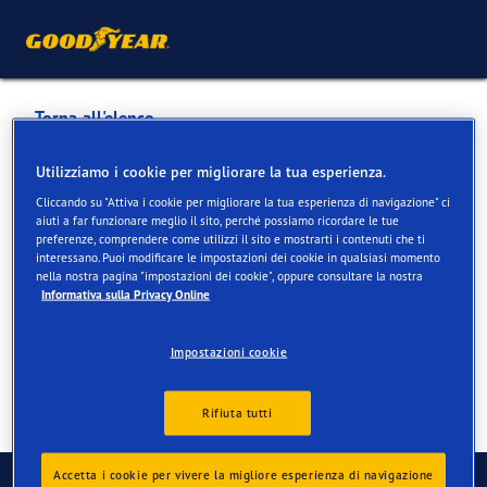
Torna all'elenco
Garage Scheuren
Utilizziamo i cookie per migliorare la tua esperienza.
Cliccando su "Attiva i cookie per migliorare la tua esperienza di navigazione" ci
aiuti a far funzionare meglio il sito, perché possiamo ricordare le tue
Servizi disponibili online e in negozio
preferenze, comprendere come utilizzi il sito e mostrarti i contenuti che ti
interessano. Puoi modificare le impostazioni dei cookie in qualsiasi momento
nella nostra pagina "impostazioni dei cookie", oppure consultare la nostra
Informativa sulla Privacy Online
Informazioni di contatto
Servizi
Recensioni
Impostazioni cookie
Rifiuta tutti
Contatti
Accetta i cookie per vivere la migliore esperienza di navigazione