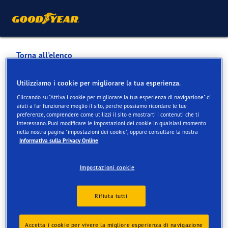
Torna all'elenco
GARAGE DU SAUGY ANGELOZ
Utilizziamo i cookie per migliorare la tua esperienza.
SA
Cliccando su "Attiva i cookie per migliorare la tua esperienza di navigazione" ci
aiuti a far funzionare meglio il sito, perché possiamo ricordare le tue
preferenze, comprendere come utilizzi il sito e mostrarti i contenuti che ti
interessano. Puoi modificare le impostazioni dei cookie in qualsiasi momento
Servizi disponibili online e in negozio
nella nostra pagina "impostazioni dei cookie", oppure consultare la nostra
Informativa sulla Privacy Online
Informazioni di contatto
Servizi
Impostazioni cookie
Rifiuta tutti
Accetta i cookie per vivere la migliore esperienza di navigazione