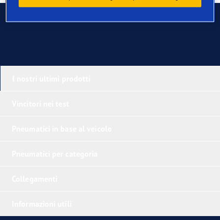
Contatti
I nostri ultimi prodotti
Vincitori nei test
Pneumatici in base al veicolo
Pneumatici per categoria
Collegamenti
Informazioni utili