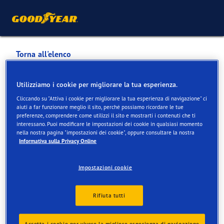
Torna all'elenco
AMAG AUTOMOBILES ET
Utilizziamo i cookie per migliorare la tua esperienza.
MOTEURS SA AMAG
Cliccando su "Attiva i cookie per migliorare la tua esperienza di navigazione" ci
aiuti a far funzionare meglio il sito, perché possiamo ricordare le tue
CRISSIER CENTRE AUDI
preferenze, comprendere come utilizzi il sito e mostrarti i contenuti che ti
interessano. Puoi modificare le impostazioni dei cookie in qualsiasi momento
nella nostra pagina "impostazioni dei cookie", oppure consultare la nostra
Informativa sulla Privacy Online
Servizi disponibili online e in negozio
Impostazioni cookie
Informazioni di contatto
Servizi
Rifiuta tutti
Accetta i cookie per vivere la migliore esperienza di navigazione