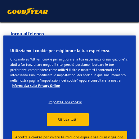
Torna all'elenco
EMIL FREY AG AUTOWELT
Utilizziamo i cookie per migliorare la tua esperienza.
BASEL-DREISPITZ
Cliccando su "Attiva i cookie per migliorare la tua esperienza di navigazione" ci
aiuti a far funzionare meglio il sito, perché possiamo ricordare le tue
preferenze, comprendere come utilizzi il sito e mostrarti i contenuti che ti
interessano. Puoi modificare le impostazioni dei cookie in qualsiasi momento
Servizi disponibili online e in negozio
nella nostra pagina "impostazioni dei cookie", oppure consultare la nostra
Informativa sulla Privacy Online
Informazioni di contatto
Servizi
Impostazioni cookie
Rifiuta tutti
Accetta i cookie per vivere la migliore esperienza di navigazione