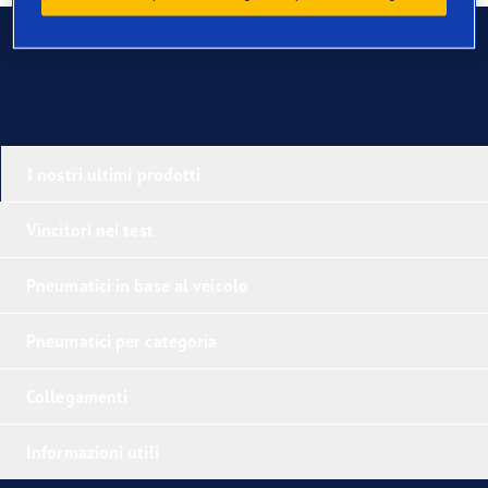
Contatti
I nostri ultimi prodotti
Vincitori nei test
Pneumatici in base al veicolo
Pneumatici per categoria
Collegamenti
Informazioni utili