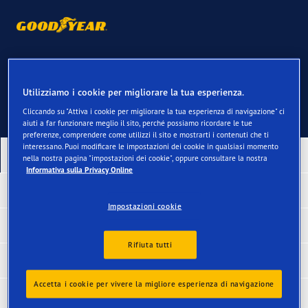
Contatti
Utilizziamo i cookie per migliorare la tua esperienza.
Cliccando su "Attiva i cookie per migliorare la tua esperienza di navigazione" ci
aiuti a far funzionare meglio il sito, perché possiamo ricordare le tue
preferenze, comprendere come utilizzi il sito e mostrarti i contenuti che ti
interessano. Puoi modificare le impostazioni dei cookie in qualsiasi momento
I nostri ultimi prodotti
nella nostra pagina "impostazioni dei cookie", oppure consultare la nostra
Informativa sulla Privacy Online
Vincitori nei test
Impostazioni cookie
Pneumatici in base al veicolo
Rifiuta tutti
Pneumatici per categoria
Accetta i cookie per vivere la migliore esperienza di navigazione
Collegamenti