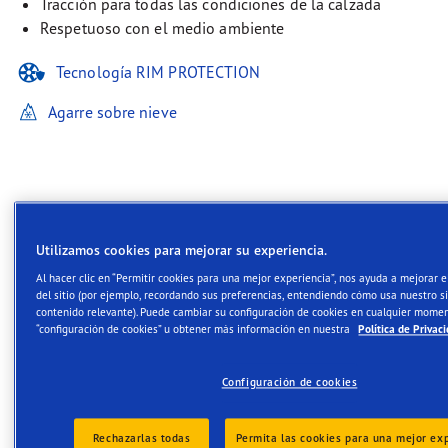
Tracción para todas las condiciones de la calzada
Respetuoso con el medio ambiente
Tecnología RIM PROTECTION
Agarre sobre nieve
Descripción
Utilizamos cookies para mejorar su experiencia.
Al hacer clic en “Permitir cookies para una mejor experiencia”, nos ayuda a mejorar 
Excelente rendimiento de
del sitio (por ejemplo, recordando sus preferencias, entendiendo cómo usa nuestro s
contenido relevante). Puede cambiar su configuración de cookies en cualquier mome
conducción en todas las
“configuración de cookies” u obtener más información en nuestra
Política de Privac
condiciones meteorológicas
durante todo el año
Configuración de cookies
Excelente rendimiento todo el año
Rechazarlas todas
Permita las cookies para una mejor ex