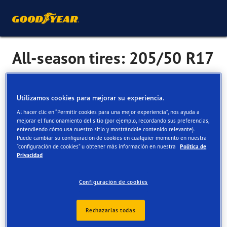
All-season tires: 205/50 R17
As the name suggests, all-season tyres are a great option
Utilizamos cookies para mejorar su experiencia.
for all-round performance with a wide variety of surfaces
Al hacer clic en “Permitir cookies para una mejor experiencia”, nos ayuda a
and conditions.
mejorar el funcionamiento del sitio (por ejemplo, recordando sus preferencias,
entendiendo cómo usa nuestro sitio y mostrándole contenido relevante).
Designed to: cope with changing weather conditions like
Puede cambiar su configuración de cookies en cualquier momento en nuestra
rain, sleet, slush and even light snow.
“configuración de cookies” u obtener más información en nuestra
Política de
Privacidad
Consider if: you live in a place with seasonal weather.
Configuración de cookies
More popular all seson tyre sizes
Rechazarlas todas
195/55 R16
195/65 R15