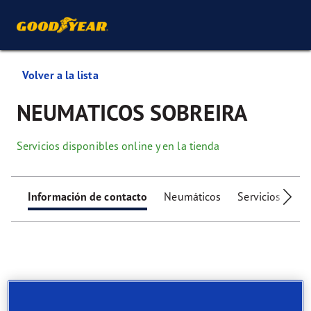
Volver a la lista
NEUMATICOS SOBREIRA
Servicios disponibles online y en la tienda
Información de contacto
Neumáticos
Servicios
Ser
Find your tyres