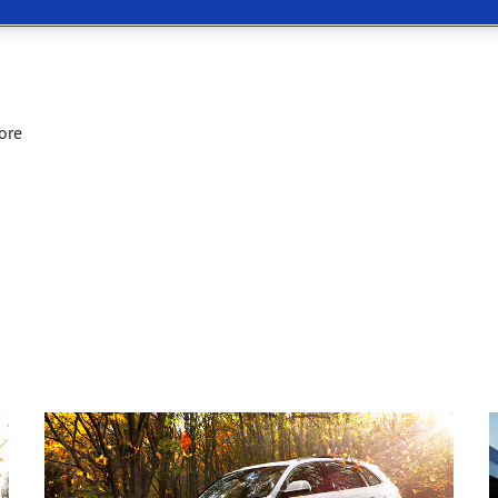
 Eagle F1 SuperSport
ore