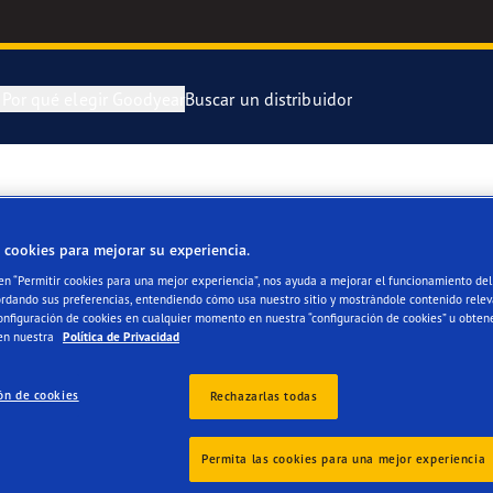
n
Por qué elegir Goodyear
Buscar un distribuidor
ra y cambia tus neumáticos
 Kilómetros Que Cuentan
Neumático Of
EUMÁTICOS ADM
 cookies para mejorar su experiencia.
enimiento de tus neumáticos
aGrip Performance 3
Neumático Of
 en “Permitir cookies para una mejor experiencia”, nos ayuda a mejorar el funcionamiento del 
ordando sus preferencias, entendiendo cómo usa nuestro sitio y mostrándole contenido relev
or 4Seasons Gen-3
Neumáticos G
onfiguración de cookies en cualquier momento en nuestra “configuración de cookies” u obten
en nuestra
Política de Privacidad
e F1 Asymmetric 6
ón de cookies
Rechazarlas todas
s
 EfficientGrip Performance 2
Permita las cookies para una mejor experiencia