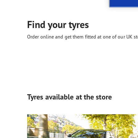
Neumáticos según el clima
ReCharge, el futuro de la movilidad eléctrica
Gama
Find your tyres
Order online and get them fitted at one of our UK st
Tyres available at the store