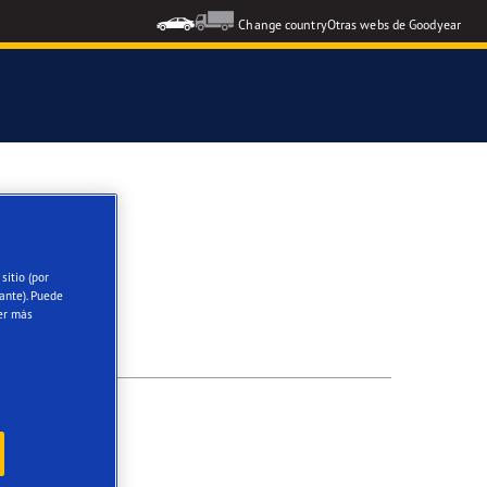
Change country
Otras webs de Goodyear
icial del Grupo Aramón
icial Escuela RACE de Conducción
sitio (por
ante). Puede
oodyear Eagle
er más