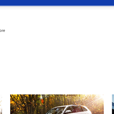
 Eagle F1 SuperSport
ore