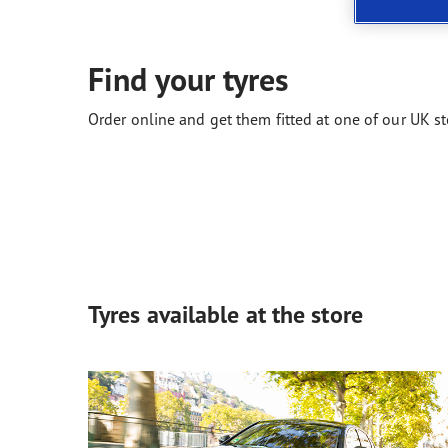
Neumáticos según el clima
ReCharge, el futuro de la movilidad eléctrica
Gama
Find your tyres
Order online and get them fitted at one of our UK st
Tyres available at the store