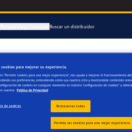
n
Por qué elegir Goodyear
Buscar un distribuidor
ra y cambia tus neumáticos
 Kilómetros Que Cuentan
Neumático Of
amiz Orue
 cookies para mejorar su experiencia.
enimiento de tus neumáticos
aGrip Performance 3
Neumático Of
 en “Permitir cookies para una mejor experiencia”, nos ayuda a mejorar el funcionamiento del 
ordando sus preferencias, entendiendo cómo usa nuestro sitio y mostrándole contenido relev
or 4Seasons Gen-3
Neumáticos G
onfiguración de cookies en cualquier momento en nuestra “configuración de cookies” u obten
en nuestra
Política de Privacidad
e F1 Asymmetric 6
ón de cookies
Rechazarlas todas
s
 EfficientGrip Performance 2
Permita las cookies para una mejor experiencia