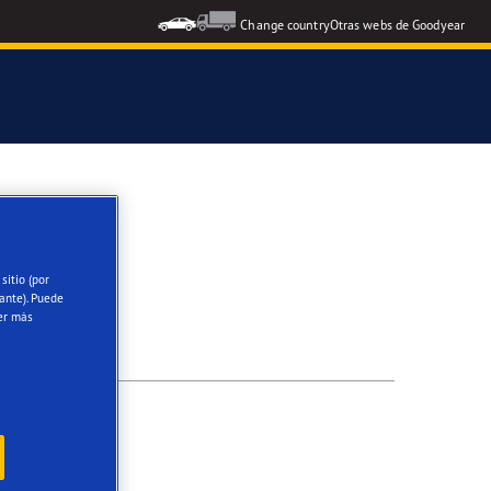
Change country
Otras webs de Goodyear
icial del Grupo Aramón
icial Escuela RACE de Conducción
sitio (por
ante). Puede
oodyear Eagle
er más