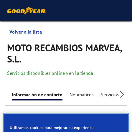
Volver a la lista
MOTO RECAMBIOS MARVEA,
S.L.
Servicios disponibles online y en la tienda
Información de contacto
Neumáticos
Servicios
Ser
Utilizamos cookies para mejorar su experiencia.