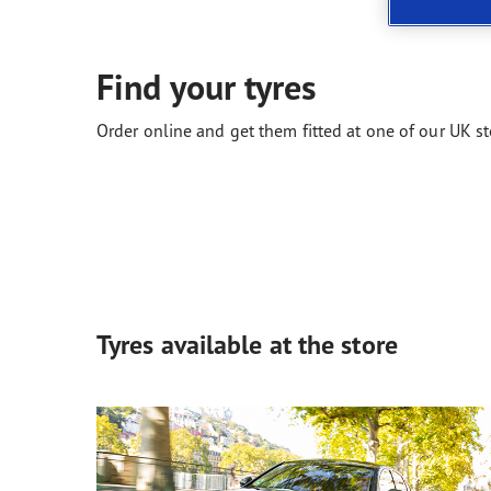
Neumáticos según el clima
ReCharge, el futuro de la movilidad eléctrica
Gama
Find your tyres
Order online and get them fitted at one of our UK st
Tyres available at the store