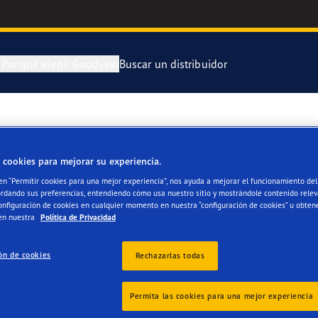
n
Por qué elegir Goodyear
Buscar un distribuidor
ra y cambia tus neumáticos
 Kilómetros Que Cuentan
Neumático Of
IRA SL
 cookies para mejorar su experiencia.
enimiento de tus neumáticos
aGrip Performance 3
Neumático Of
 en “Permitir cookies para una mejor experiencia”, nos ayuda a mejorar el funcionamiento del 
ordando sus preferencias, entendiendo cómo usa nuestro sitio y mostrándole contenido relev
or 4Seasons Gen-3
Neumáticos G
onfiguración de cookies en cualquier momento en nuestra “configuración de cookies” u obten
en nuestra
Política de Privacidad
e F1 Asymmetric 6
ón de cookies
Rechazarlas todas
s
 EfficientGrip Performance 2
Permita las cookies para una mejor experiencia