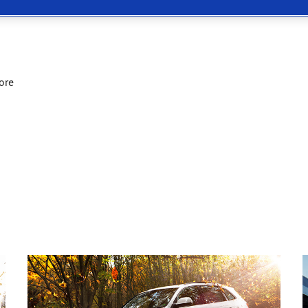
 Eagle F1 SuperSport
ore