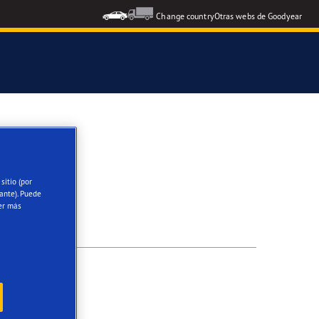
Change country
Otras webs de Goodyear
icial del Grupo Aramón
icial Escuela RACE de Conducción
sitio (por
ante). Puede
oodyear Eagle
er más