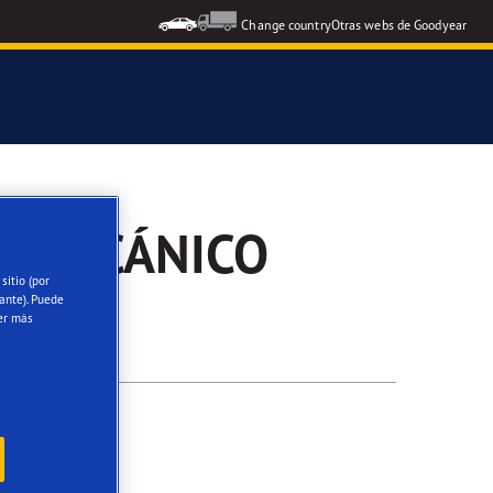
Change country
Otras webs de Goodyear
icial del Grupo Aramón
R MECÁNICO
icial Escuela RACE de Conducción
sitio (por
ante). Puede
oodyear Eagle
er más