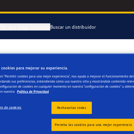
n
Por qué elegir Goodyear
Buscar un distribuidor
ra y cambia tus neumáticos
 Kilómetros Que Cuentan
Neumático Of
 FOLCH CORTES TALLE
 cookies para mejorar su experiencia.
enimiento de tus neumáticos
aGrip Performance 3
Neumático Of
 en “Permitir cookies para una mejor experiencia”, nos ayuda a mejorar el funcionamiento del 
ordando sus preferencias, entendiendo cómo usa nuestro sitio y mostrándole contenido relev
or 4Seasons Gen-3
Neumáticos G
onfiguración de cookies en cualquier momento en nuestra “configuración de cookies” u obten
en nuestra
Política de Privacidad
e F1 Asymmetric 6
ón de cookies
Rechazarlas todas
s
 EfficientGrip Performance 2
Permita las cookies para una mejor experiencia