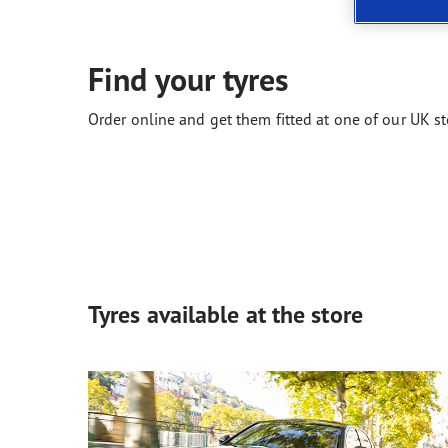
Neumáticos según el clima
ReCharge, el futuro de la movilidad eléctrica
Gama
Find your tyres
Order online and get them fitted at one of our UK st
Tyres available at the store